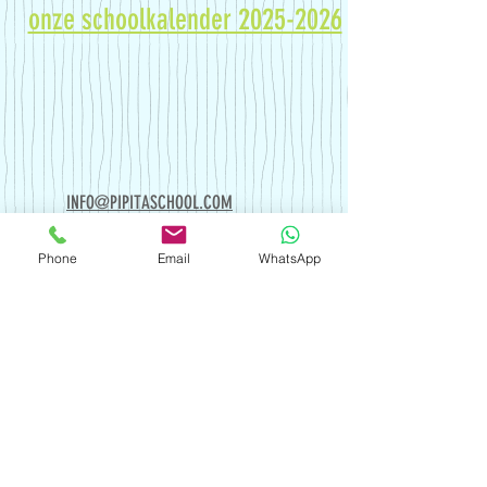
onze schoolkalender 2025-2026
INFO@PIPITASCHOOL.COM
(+5999)
522 8154
Phone
Email
WhatsApp
Whatsapp direct (+5999) 522
8154
JONGBLOEDWEG 103, CURAÇAO
(Kaya Pronoia)
C
lick op hier om in Google Maps te bekijken
© 2022 Stichting Pipita Basisschool